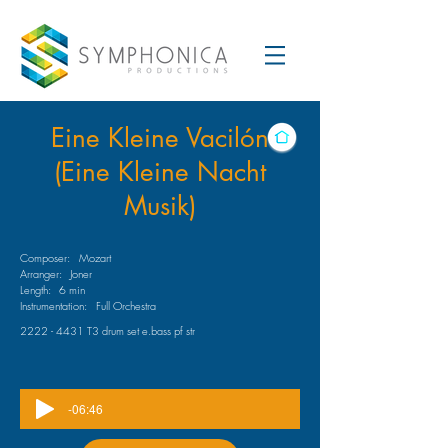
Eine Kleine Vacilón
(Eine Kleine Nacht
Musik)
Composer:
Mozart
Arranger:
Joner
Length:
6 min
Instrumentation:
Full Orchestra
2222 - 4431
T3 drum set e.bass pf str
-06:46